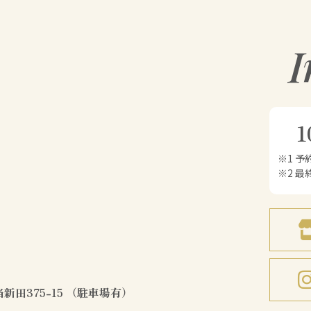
I
1
※1 
※2 最
新田375-15 （駐車場有）