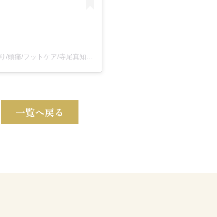
岡山市南区/骨格調律®︎自宅サロンflower/腰痛/肩こり/頭痛/フットケア/寺尾真知子(@machiko_terao)がシェアした投稿
一覧へ戻る