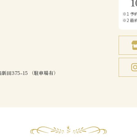
1
※1 
※2 最
新田375-15 （駐車場有）