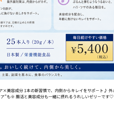
ア×美容成分 1本の新習慣で、内側からキレイをサポ－ト♪ 外
ア”も🌞 腸活と美容成分も一緒に摂れるうれしいゼリ－です♡