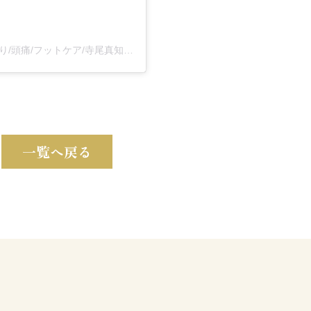
岡山市南区/骨格調律®︎自宅サロンflower/腰痛/肩こり/頭痛/フットケア/寺尾真知子(@machiko_terao)がシェアした投稿
一覧へ戻る