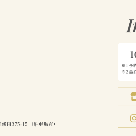
I
1
※1 
※2 最
新田375-15 （駐車場有）